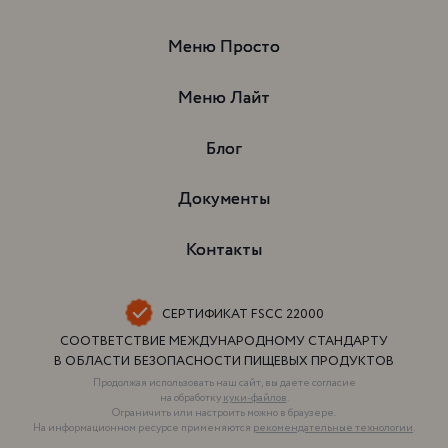
Меню Просто
Меню Просто
Меню Лайт
Меню Лайт
Блог
Блог
Документы
Документы
Контакты
Контакты
CЕРТИФИКАТ FSCC 22000
СООТВЕТСТВИЕ МЕЖДУНАРОДНОМУ СТАНДАРТУ
В ОБЛАСТИ БЕЗОПАСНОСТИ ПИЩЕВЫХ ПРОДУКТОВ
Продолжая использовать наш сайт, вы даете согласие
на обработку
куки-файлов
.
Ограничить или настроить можно в браузере.
На информационном ресурсе применяются
рекомендательные технологии
.