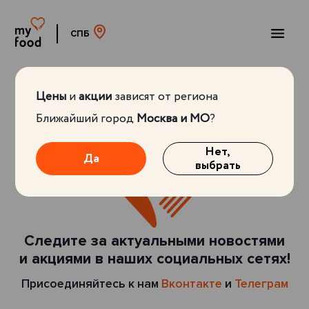
СПБ
Цены
и
акции
зависят от региона
Ближайший город
Москва и МО
?
Нет,
Да
выбрать
Следите за актуальными новостями
и акциями в наших социальных сетях!
Присоединяйтесь к нам
Вконтакте
и
Телеграм